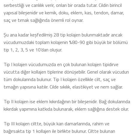
serbestliği ve canlılık verir, onları bir orada tutar. Cildin birincil
yapısal bileşenidir ve kemik, doku, eklem, kas, tendon, damar,
saç ve tırnak sağlığında önemli rol oynar.
Şu ana kadar keşfedilmiş 28 tip kolajen bulunmaktadır ancak
vücudumuzdaki toplam kolajenin %80-90 gibi büyük bir bölümü
tip 1, 2, 3, 5 ve 10’dan oluşur.
Tip I kolajen vücudumuzda en çok bulunan kolajen tipidirve
vücutta diğer kollajen tiplerine dönüşebilir. Genel olarak vücudun
tüm dokularında bulunur. Tip I kolajen özellikle cilt, saç ve
tırnağın yapısına katılır. Cilde sıkılık, elastikiyet ve nem sağlar.
Tip II kolajen ise eklem kıkırdağının bir bileşenidir. Bağ dokularında
kıkırdak yapımına katkıda bulunarak, eklem sağlığına destek olur.
Tip III kolajen ciltte, büyük kan damarlarında, rahim ve
bağırsakta tip 1 kollajen ile birlikte bulunur. Ciltte bulunan